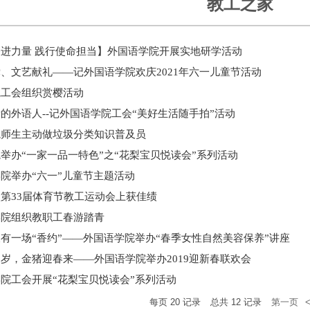
教工之家
进力量 践行使命担当】外国语学院开展实地研学活动
、文艺献礼——记外国语学院欢庆2021年六一儿童节活动
院工会组织赏樱活动
的外语人--记外国语学院工会“美好生活随手拍”活动
院师生主动做垃圾分类知识普及员
举办“一家一品一特色”之“花梨宝贝悦读会”系列活动
院举办“六一”儿童节主题活动
第33届体育节教工运动会上获佳绩
学院组织教职工春游踏青
有一场“香约”——外国语学院举办“春季女性自然美容保养”讲座
岁，金猪迎春来——外国语学院举办2019迎新春联欢会
院工会开展“花梨宝贝悦读会”系列活动
每页
20
记录
总共
12
记录
第一页