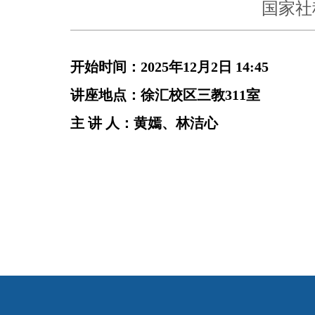
国家社
开始时间：
2025
年
12
月
2
日
14:45
讲座地点
：徐汇校区三教311室
主 讲 人
：
黄嫣、林洁心