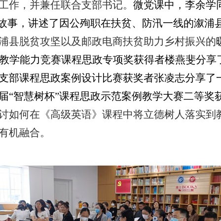
工作，并兼任联合支部书记。
微党课中，李余学
贫故事，讲述了因公殉职在扶贫、防汛一线的溆浦
浦县脱贫攻坚以及邮政电商扶贫助力乡村振兴的
教学能力竞赛课程思政专项奖获得者楼燕斐分享
支部课程思政案例设计比赛获奖者张凌志分享了
届“智慧树杯
”
课程思政示范案例教学大赛二等奖
讨如何在《高级英语》课程中将立德树人落实到
有机融合。