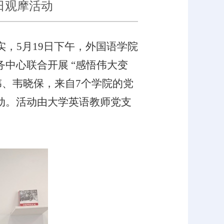
日观摩活动
实，
5
月
19
日下午，外国语学院
中心联合开展 “感悟伟大变
伟、韦晓保，来自
7
个学院的党
动。
活动由大学英语教师党支