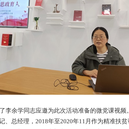
了李余学同志应邀为此次活动准备的微党课视频
记、总经理，
2018
年至
2020
年
11
月作为精准扶贫