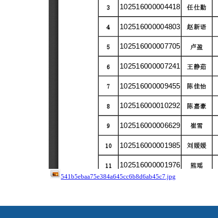
541b5ebaa75e384a645cc6b8d6ab45c7.jpg